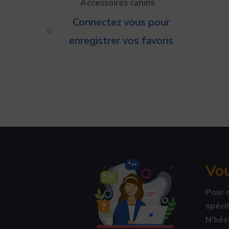
Accessoires canins
Connectez vous pour
enregistrer vos favoris
Vou
Pour 
spécif
N'hési