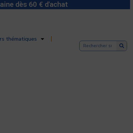
aine dès 60 € d'achat
ers thématiques
Sear
Search