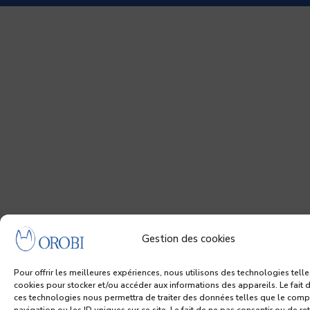
e
b
o
o
k
Gestion des cookies
Pour offrir les meilleures expériences, nous utilisons des technologies telle
cookies pour stocker et/ou accéder aux informations des appareils. Le fait d
ces technologies nous permettra de traiter des données telles que le com
navigation ou les ID uniques sur ce site. Le fait de ne pas consentir ou de ret