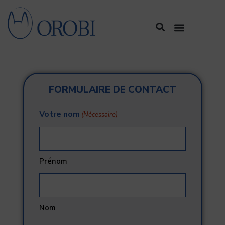
Aller
Search
au
Menu
contenu
FORMULAIRE DE CONTACT
Votre nom
(Nécessaire)
Prénom
Nom