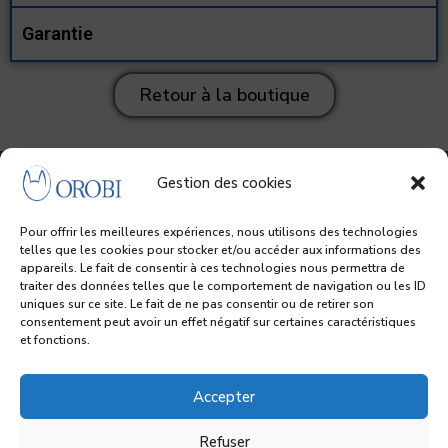
Garantie
Retour à la boutique
Gestion des cookies
Nous contacter
Pour offrir les meilleures expériences, nous utilisons des technologies
A propos
telles que les cookies pour stocker et/ou accéder aux informations des
Nous localiser
appareils. Le fait de consentir à ces technologies nous permettra de
Mentions légales
traiter des données telles que le comportement de navigation ou les ID
Politique de confidentialité
uniques sur ce site. Le fait de ne pas consentir ou de retirer son
consentement peut avoir un effet négatif sur certaines caractéristiques
et fonctions.
Rejoignez-nous sur
F
Facebook
Accepter
a
Refuser