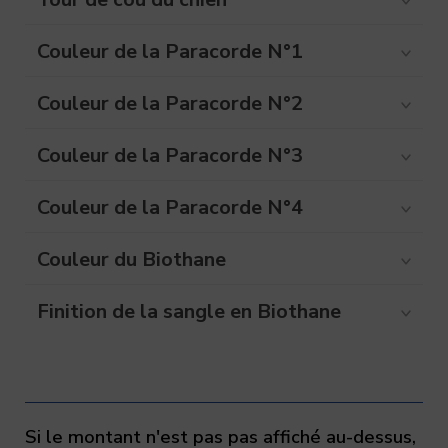
30 cm
31 cm
32 cm
33 cm
34 cm
Couleur de la Paracorde N°1
35 cm
36 cm
37 cm
38 cm
39 cm
Couleur de la Paracorde N°2
40 cm
41 cm
42 cm
43 cm
44 cm
Couleur de la Paracorde N°3
45 cm
46 cm
47 cm
48 cm
49 cm
Couleur de la Paracorde N°4
50 cm
51 cm
52 cm
53 cm
54 cm
Couleur du Biothane
55 cm
56 cm
57 cm
58 cm
59 cm
Finition de la sangle en Biothane
60 cm
61 cm
62 cm
63 cm
64 cm
65 cm
Si le montant n'est pas pas affiché au-dessus,